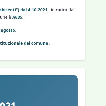
abisenti") dal 4-10-2021
, in carica dal
omune è
A885
.
 agosto
.
istituzionale del comune
.
2021