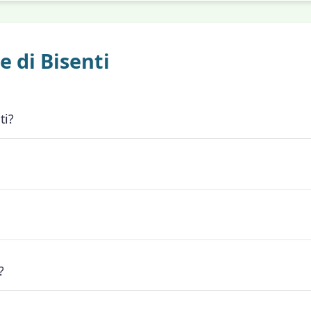
 di Bisenti
ti?
ta civica "#larinascitabisenti") dal 4-10-2021, in carica dal 4-
 mare.
?
refisso telefonico 0861. Per maggiori informazioni è possibile