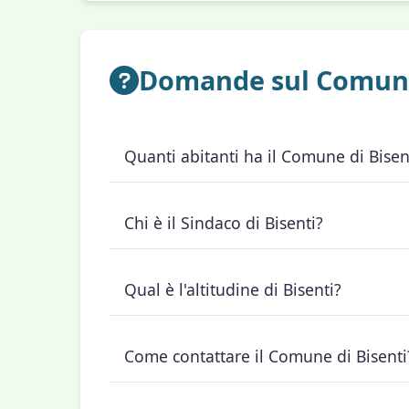
Domande sul Comune
Quanti abitanti ha il Comune di Bisen
Il Comune di Bisenti ha 1.677 abitanti.
Chi è il Sindaco di Bisenti?
Il Sindaco di Bisenti è Renzo Saputelli (lis
Qual è l'altitudine di Bisenti?
Bisenti si trova a 274 metri sul livello del
Come contattare il Comune di Bisenti
Il Comune di Bisenti ha il CAP 64033 e il p