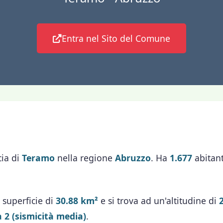
Entra nel Sito del Comune
cia di
Teramo
nella regione
Abruzzo
. Ha
1.677
abitant
 superficie di
30.88 km²
e si trova ad un'altitudine di
 2 (sismicità media)
.